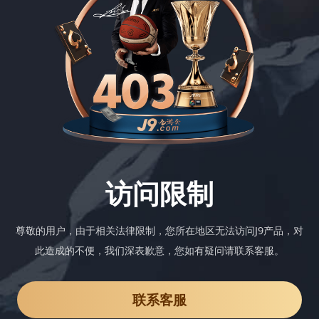
访问限制
尊敬的用户，由于相关法律限制，您所在地区无法访问J9产品，对
此造成的不便，我们深表歉意，您如有疑问请联系客服。
联系客服