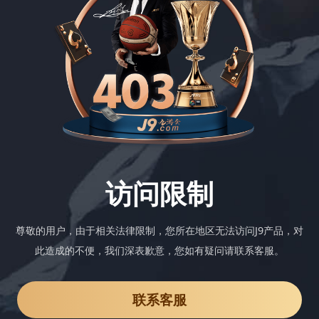
访问限制
尊敬的用户，由于相关法律限制，您所在地区无法访问J9产品，对
此造成的不便，我们深表歉意，您如有疑问请联系客服。
联系客服